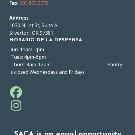
Fax
:
503.873.2276
Address
:
1030 N 1st St, Suite A
Silverton, OR 97381
HORARIO DE LA DESPENSA
lun: 11am-2pm
Tues: 4pm-6pm
Thurs: 9am-12pm Pantry
is closed Wednesdays and Fridays
SACA is an equal opportunity