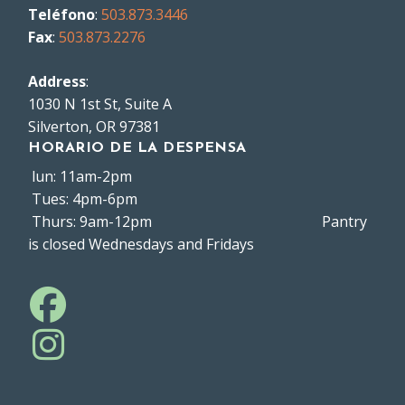
Teléfono
:
503.873.3446
Fax
:
503.873.2276
Address
:
1030 N 1st St, Suite A
Silverton, OR 97381
HORARIO DE LA DESPENSA
lun: 11am-2pm
Tues: 4pm-6pm
Thurs: 9am-12pm Pantry
is closed Wednesdays and Fridays